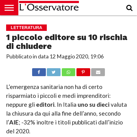
HOME
CULTURA
ECONOMIA
RUBRICHE
ARCHIVIO
PODCAST
ABBONAMENTO
CHI
ACCEDI
LETTERATURA
SIAMO
1 piccolo editore su 10 rischia
di chiudere
Pubblicato in data
12 Maggio 2020, 19:06
L’emergenza sanitaria non ha di certo
risparmiato i piccoli e medi imprenditori:
neppure gli
editori
. In Italia
uno
su dieci
valuta
la chiusura da qui alla fine dell’anno, secondo
l’
AIE
; -32% inoltre i titoli pubblicati dall’inizio
del 2020.