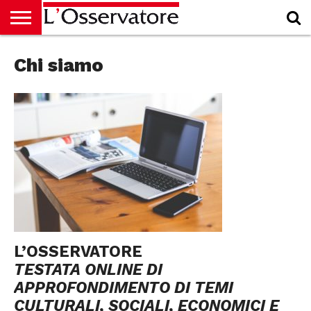
HOME
Chi siamo
CULTURA
ECONOMIA
RUBRICHE
ARCHIVIO
PODCAST
ABBONAMENTO
CHI
ACCEDI
SIAMO
L’OSSERVATORE
TESTATA ONLINE DI
APPROFONDIMENTO DI TEMI
CULTURALI, SOCIALI, ECONOMICI E