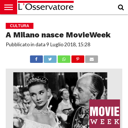
HOME
CULTURA
ECONOMIA
RUBRICHE
ARCHIVIO
PODCAST
ABBONAMENTO
CHI
ACCEDI
CULTURA
SIAMO
A Milano nasce MovieWeek
Pubblicato in data
9 Luglio 2018, 15:28