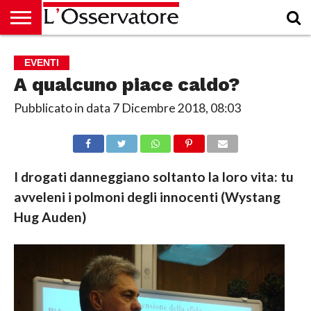
HOME
CULTURA
ECONOMIA
RUBRICHE
ARCHIVIO
PODCAST
ABBONAMENTO
CHI
ACCEDI
EVENTI
SIAMO
A qualcuno piace caldo?
Pubblicato in data
7 Dicembre 2018, 08:03
I drogati danneggiano soltanto la loro vita: tu
avveleni i polmoni degli innocenti (Wystang
Hug Auden)