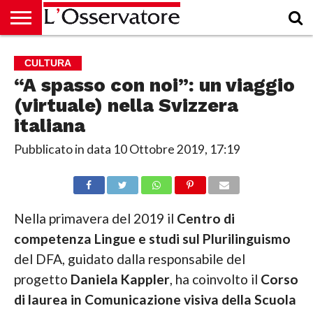
HOME
CULTURA
ECONOMIA
RUBRICHE
ARCHIVIO
PODCAST
ABBONAMENTO
CHI
ACCEDI
CULTURA
SIAMO
“A spasso con noi”: un viaggio
(virtuale) nella Svizzera
italiana
Pubblicato in data
10 Ottobre 2019, 17:19
Nella primavera del 2019 il
Centro di
competenza Lingue e studi sul Plurilinguismo
del DFA, guidato dalla responsabile del
progetto
Daniela Kappler
, ha coinvolto il
Corso
di laurea in Comunicazione visiva della Scuola