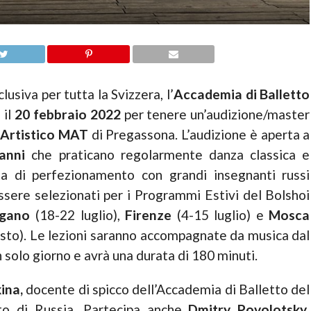
lusiva per tutta la Svizzera, l’
Accademia di Balletto
il
20 febbraio 2022
per tenere un’audizione/master
Artistico MAT
di Pregassona. L’audizione è aperta a
anni
che praticano regolarmente danza classica e
ta di perfezionamento con grandi insegnanti russi
ere selezionati per i Programmi Estivi del Bolshoi
ugano
(18-22 luglio),
Firenze
(4-15 luglio) e
Mosca
osto). Le lezioni saranno accompagnate da musica dal
un solo giorno e avrà una durata di 180 minuti.
kina,
docente di spicco dell’Accademia di Balletto del
to di Russia. Partecipa anche
Dmitry Povolotsky
,