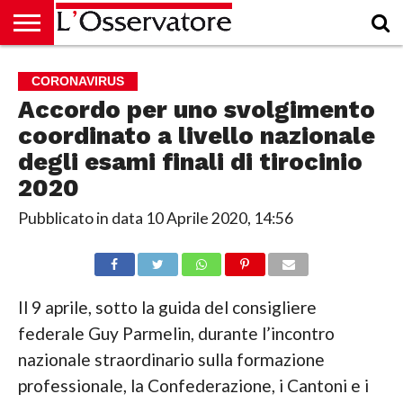
HOME
CULTURA
ECONOMIA
RUBRICHE
ARCHIVIO
PODCAST
ABBONAMENTO
CHI
ACCEDI
CORONAVIRUS
SIAMO
Accordo per uno svolgimento
coordinato a livello nazionale
degli esami finali di tirocinio
2020
Pubblicato in data
10 Aprile 2020, 14:56
Il 9 aprile, sotto la guida del consigliere
federale Guy Parmelin, durante l’incontro
nazionale straordinario sulla formazione
professionale, la Confederazione, i Cantoni e i