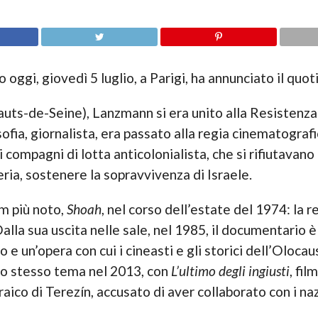
 oggi, giovedì 5 luglio, a Parigi, ha annunciato il quo
ts-de-Seine), Lanzmann si era unito alla Resistenza 
fia, giornalista, era passato alla regia cinematografic
chi compagni di lotta anticolonialista, che si rifiutav
ria, sostenere la sopravvivenza di Israele.
lm più noto,
Shoah
, nel corso dell’estate del 1974: la r
alla sua uscita nelle sale, nel 1985, il documentario 
e un’opera con cui i cineasti e gli storici dell’Olo
lo stesso tema nel 2013, con
L’ultimo degli ingiusti
, fi
aico di Terezín, accusato di aver collaborato con i naz