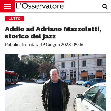
HOME
LUTTO
CULTURA
ECONOMIA
RUBRICHE
ARCHIVIO
PODCAST
ABBONAMENTO
CHI
ACCEDI
SIAMO
Addio ad Adriano Mazzoletti,
storico del jazz
Pubblicato in data
19 Giugno 2023, 09:06