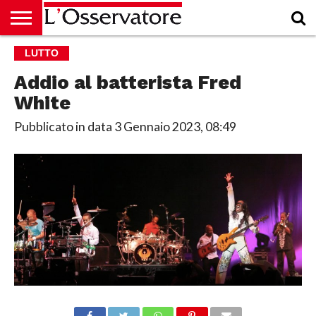
HOME
LUTTO
CULTURA
ECONOMIA
RUBRICHE
ARCHIVIO
PODCAST
ABBONAMENTO
CHI
ACCEDI
SIAMO
Addio al batterista Fred
White
Pubblicato in data
3 Gennaio 2023, 08:49