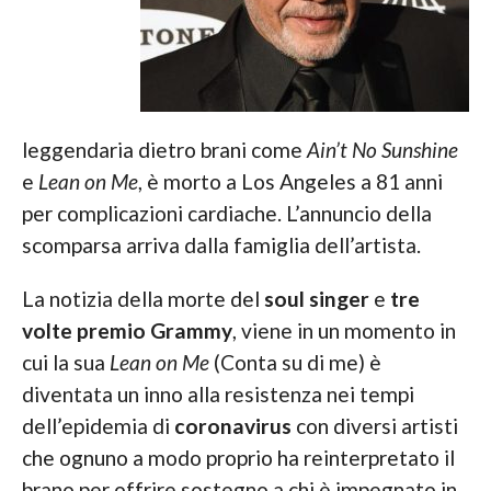
leggendaria dietro brani come
Ain’t No Sunshine
e
Lean on Me
, è morto a Los Angeles a 81 anni
per complicazioni cardiache. L’annuncio della
scomparsa arriva dalla famiglia dell’artista.
La notizia della morte del
soul singer
e
tre
volte premio Grammy
, viene in un momento in
cui la sua
Lean on Me
(Conta su di me) è
diventata un inno alla resistenza nei tempi
dell’epidemia di
coronavirus
con diversi artisti
che ognuno a modo proprio ha reinterpretato il
brano per offrire sostegno a chi è impegnato in