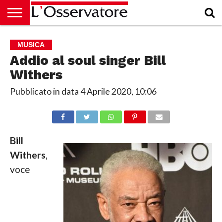
HOME
CULTURA
ECONOMIA
RUBRICHE
ARCHIVIO
PODCAST
ABBONAMENTO
CHI
ACCEDI
MUSICA
SIAMO
Addio al soul singer Bill
Withers
Pubblicato in data
4 Aprile 2020, 10:06
Bill
Withers
,
voce