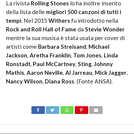
La rivista
Rolling Stones
lo ha inoltre inserito
della lista delle
migliori 500 canzoni di tutti i
tempi
. Nel 2015
Withers
fu introdotto nella
Rock and Roll Hall of Fame
da
Stevie Wonder
mentre la sua musica è stata usata per cover di
artisti come
Barbara Streisand
,
Michael
Jackson
,
Aretha Franklin
,
Tom Jones
,
Linda
Ronstadt
,
Paul McCartney
,
Sting
,
Johnny
Mathis
,
Aaron Neville
,
Al Jarreau
,
Mick Jagger
,
Nancy Wilson
,
Diana Ross
. (Fonte ANSA).