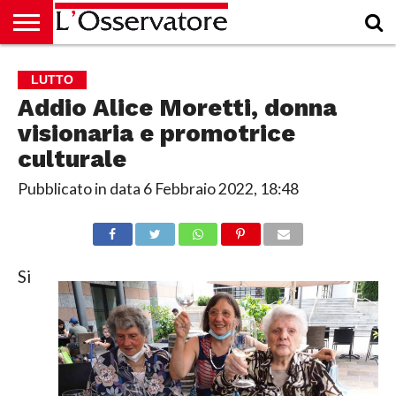
HOME
CULTURA
ECONOMIA
RUBRICHE
ARCHIVIO
PODCAST
ABBONAMENTO
CHI
ACCEDI
LUTTO
SIAMO
Addio Alice Moretti, donna
visionaria e promotrice
culturale
Pubblicato in data
6 Febbraio 2022, 18:48
Si