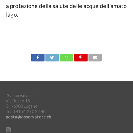
a protezione della salute delle acque dell’amato
lago.
L'Osservatore
Via Besso 15
CH-6900 Lugano
Tel. +41 91 210 22 40
posta@osservatore.ch