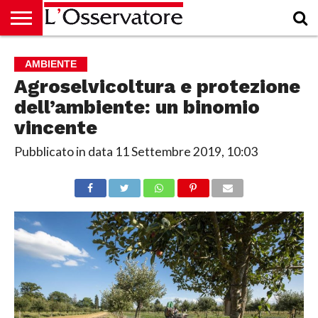
HOME
CULTURA
ECONOMIA
RUBRICHE
ARCHIVIO
PODCAST
ABBONAMENTO
CHI
ACCEDI
AMBIENTE
SIAMO
Agroselvicoltura e protezione
dell’ambiente: un binomio
vincente
Pubblicato in data
11 Settembre 2019, 10:03