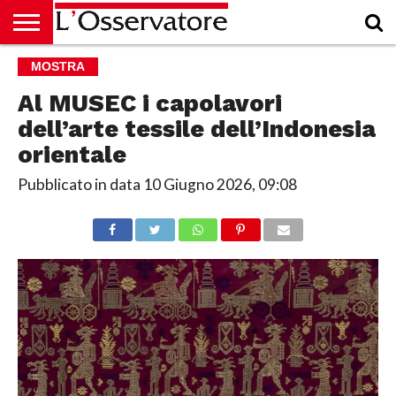
HOME
MOSTRA
CULTURA
ECONOMIA
RUBRICHE
ARCHIVIO
PODCAST
ABBONAMENTO
CHI
ACCEDI
SIAMO
Al MUSEC i capolavori
dell’arte tessile dell’Indonesia
orientale
Pubblicato in data
10 Giugno 2026, 09:08