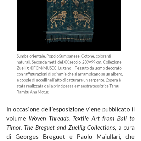
Sumba orientale. Popolo Sumbanese. Cotone, coloranti
naturali. Seconda metà del XX secolo. 289×99 cm. Collezione
Zuellig. ©FCM/MUSEC, Lugano – Tessuto da uomo decorato
con raffigurazioni di scimmie che si arrampicano su un albero,
e coppie di uccelli nell’atto di catturare un serpente. L’opera è
stata realizzata dalla principessa e maestra tessitrice Tamu
Rambu Ana Motur.
In occasione dell’esposizione viene pubblicato il
volume
Woven Threads. Textile Art from Bali to
Timor. The Breguet and Zuellig Collections
, a cura
di Georges Breguet e Paolo Maiullari, che