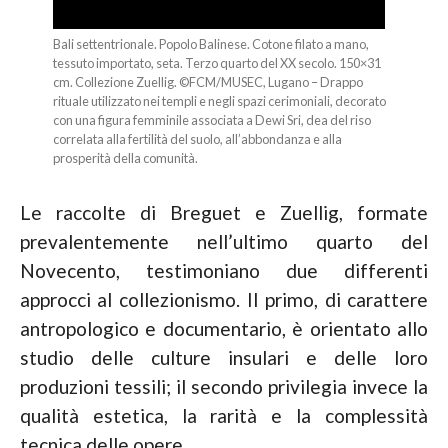
Bali settentrionale. Popolo Balinese. Cotone filato a mano,
tessuto importato, seta. Terzo quarto del XX secolo. 150×31
cm. Collezione Zuellig. ©FCM/MUSEC, Lugano – Drappo
rituale utilizzato nei templi e negli spazi cerimoniali, decorato
con una figura femminile associata a Dewi Sri, dea del riso
correlata alla fertilità del suolo, all’abbondanza e alla
prosperità della comunità.
Le raccolte di Breguet e Zuellig, formate
prevalentemente nell’ultimo quarto del
Novecento, testimoniano due differenti
approcci al collezionismo. Il primo, di carattere
antropologico e documentario, è orientato allo
studio delle culture insulari e delle loro
produzioni tessili; il secondo privilegia invece la
qualità estetica, la rarità e la complessità
tecnica delle opere.