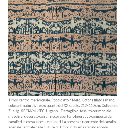
Timor centro-meridionale. Popolo Atoin Meto. Cotone filato a mano,
coloranti naturali. Terzo quarto del XX secolo. 212×110 cm. Collezione
Zuellig. ©FCM/MUSEC, Lugano – Dettaglio di tessuto cerimoniale
maschile, decorato con un ricco repertorio figurativo composto da
cavalieri in corsa, uccelli e puledri. La presenza ricorrente del cavallo,
animale centrale nelle culture di Timor, richiama statuto sociale,