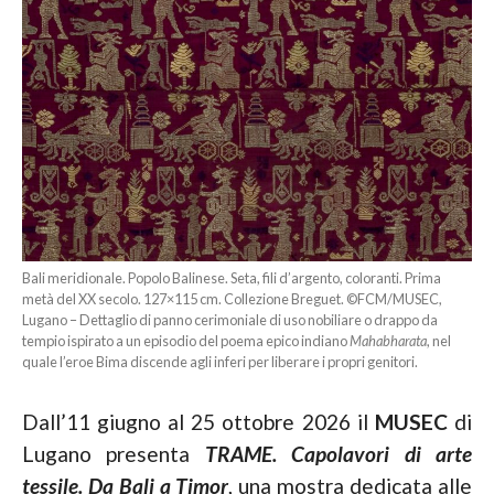
Bali meridionale. Popolo Balinese. Seta, fili d’argento, coloranti. Prima
metà del XX secolo. 127×115 cm. Collezione Breguet. ©FCM/MUSEC,
Lugano – Dettaglio di panno cerimoniale di uso nobiliare o drappo da
tempio ispirato a un episodio del poema epico indiano
Mahabharata
, nel
quale l’eroe Bima discende agli inferi per liberare i propri genitori.
Dall’11 giugno al 25 ottobre 2026 il
MUSEC
di
Lugano presenta
TRAME. Capolavori di arte
tessile. Da Bali a Timor
, una mostra dedicata alle