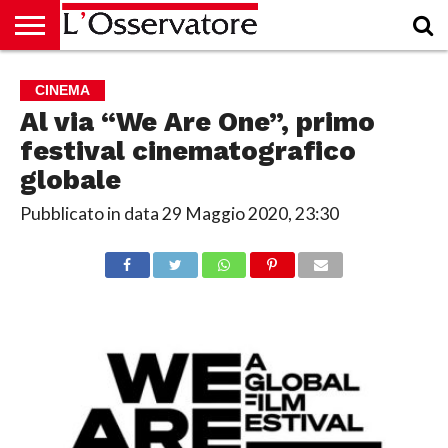
HOME
CULTURA
ECONOMIA
RUBRICHE
ARCHIVIO
PODCAST
ABBONAMENTO
CHI
ACCEDI
CINEMA
SIAMO
Al via “We Are One”, primo
festival cinematografico
globale
Pubblicato in data
29 Maggio 2020, 23:30