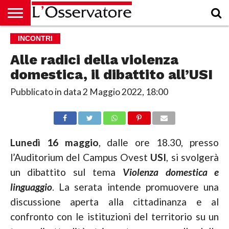
HOME
INCONTRI
CULTURA
ECONOMIA
RUBRICHE
ARCHIVIO
PODCAST
ABBONAMENTO
CHI
ACCEDI
SIAMO
Alle radici della violenza
domestica, il dibattito all’USI
Pubblicato in data
2 Maggio 2022, 18:00
Lunedì 16 maggio
, dalle ore 18.30, presso
l’Auditorium del Campus Ovest
USI
, si svolgerà
un dibattito sul tema
Violenza domestica e
linguaggio
. La serata intende promuovere una
discussione aperta alla cittadinanza e al
confronto con le istituzioni del territorio su un