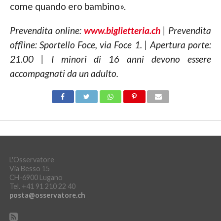
come quando ero bambino».
Prevendita online:
www.biglietteria.ch
| Prevendita
offline: Sportello Foce, via Foce 1. |
Apertura porte:
21.00 | I minori di 16 anni devono essere
accompagnati da un adulto.
L'Osservatore
Via Besso 15
CH-6900 Lugano
Tel. +41 91 210 22 40
posta@osservatore.ch