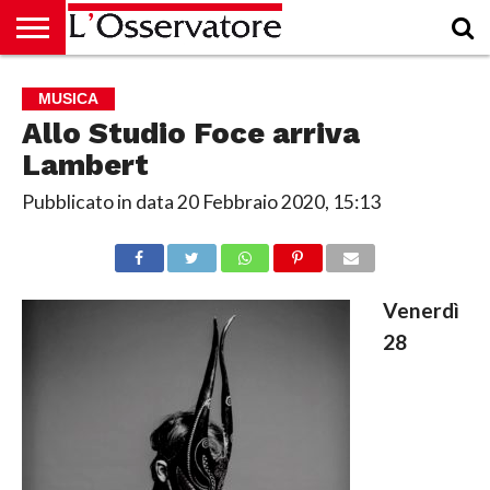
HOME
CULTURA
ECONOMIA
RUBRICHE
ARCHIVIO
PODCAST
ABBONAMENTO
CHI
ACCEDI
MUSICA
SIAMO
Allo Studio Foce arriva
Lambert
Pubblicato in data
20 Febbraio 2020, 15:13
Venerdì
28