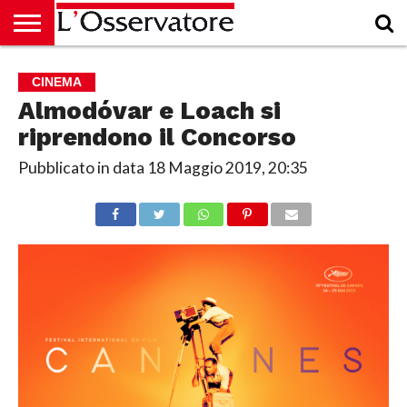
HOME
CULTURA
ECONOMIA
RUBRICHE
ARCHIVIO
PODCAST
ABBONAMENTO
CHI
ACCEDI
CINEMA
SIAMO
Almodóvar e Loach si
riprendono il Concorso
Pubblicato in data
18 Maggio 2019, 20:35