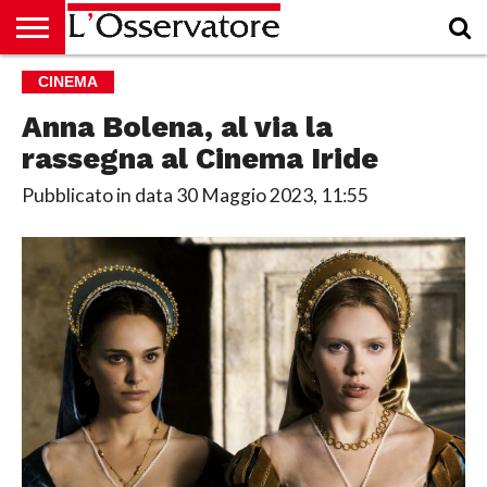
HOME
CINEMA
CULTURA
ECONOMIA
RUBRICHE
ARCHIVIO
PODCAST
ABBONAMENTO
CHI
ACCEDI
SIAMO
Anna Bolena, al via la
rassegna al Cinema Iride
Pubblicato in data
30 Maggio 2023, 11:55