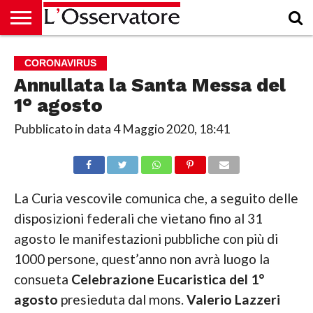
HOME
CULTURA
ECONOMIA
RUBRICHE
ARCHIVIO
PODCAST
ABBONAMENTO
CHI
ACCEDI
CORONAVIRUS
SIAMO
Annullata la Santa Messa del
1° agosto
Pubblicato in data
4 Maggio 2020, 18:41
La Curia vescovile comunica che, a seguito delle
disposizioni federali che vietano fino al 31
agosto le manifestazioni pubbliche con più di
1000 persone, quest’anno non avrà luogo la
consueta
Celebrazione Eucaristica del 1°
agosto
presieduta dal mons.
Valerio Lazzeri