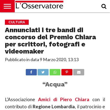
HOME
CULTURA
ECONOMIA
RUBRICHE
ARCHIVIO
PODCAST
ABBONAMENTO
CHI
ACCEDI
CULTURA
SIAMO
Annunciati i tre bandi di
concorso del Premio Chiara
per scrittori, fotografi e
videomaker
Pubblicato in data
9 Marzo 2020, 13:13
“Acqua”
L’Associazione
Amici di Piero Chiara
con il
contributo di
Regione Lombardia
, il patrocinio e