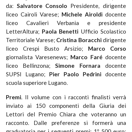
da:
Salvatore Consolo
Presidente, dirigente
liceo Cairoli Varese;
Michele Airoldi
docente
liceo Cavalieri Verbania e presidente
LetterAltura;
Paola Benetti
Ufficio Scolastico
Territoriale Varese;
Cristina Boracchi
dirigente
liceo Crespi Busto Arsizio;
Marco Corso
giornalista Varesenews;
Marco Faré
docente
liceo Bellinzona;
Simone Fornara
docente
SUPSI Lugano;
Pier Paolo Pedrini
docente
scuola superiore Lugano.
Premi
. Il volume con i racconti finalisti verrà
inviato ai 150 componenti della Giuria dei
Lettori del Premio Chiara che voteranno un
racconto. Dalle preferenze si formerà una
graduatoria per i seguenti premi: 1° 500 euro;