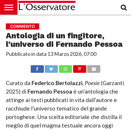
HOME
CULTURA
ECONOMIA
RUBRICHE
ARCHIVIO
PODCAST
ABBONAMENTO
CHI
ACCEDI
COMMENTO
SIAMO
Antologia di un fingitore,
l’universo di Fernando Pessoa
Pubblicato in data
13 Marzo 2026, 07:00
Curato da
Federico Bertolazzi
,
Poesie
(Garzanti
2025) di
Fernando Pessoa
è un’antologia che
attinge ai testi pubblicati in vita dall’autore e
racchiude l’universo tematico del grande
portoghese. Una scelta editoriale che distilla il
meglio di quel magma testuale ancora oggi