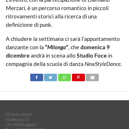
Merzari, è un percorso romantico in piccoli
ritrovamenti storici alla ricerca di una
definizione di punk.
A chiudere la settimana ci sarà l’appuntamento
danzante con la
“
Milonga
“
, che
domenica 9
dicembre
andrà in scena allo
Studio Foce
in
compagnia della scuola di danza
NewStyleDance
.
L'Osservatore
Via Besso 15
CH-6900 Lugano