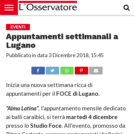
HOME
CULTURA
ECONOMIA
RUBRICHE
ARCHIVIO
PODCAST
ABBONAMENTO
CHI
ACCEDI
EVENTI
SIAMO
Appuntamenti settimanali a
Lugano
Pubblicato in data
3 Dicembre 2018, 15:45
Inizia una nuova settimana ricca di
appuntamenti per il
FOCE di Lugano.
“Alma
Latina”
,
l’appuntamento mensile dedicato
ai balli caraibici, si terrà
martedì 4 dicembre
presso lo
Studio Foce
. All’evento, promosso da