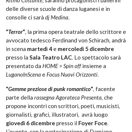
Ritmo Costante
, saranno protagonisti i ballerini
delle diverse scuole di danza luganesi e in
consolle ci sarà
dj Medina
.
“
Terror
“
, la prima opera teatrale dello scrittore e
avvocato tedesco Ferdinand von Schirach, andrà
in scena
martedì 4
e
mercoledì 5 dicembre
presso la
Sala Teatro LAC
. Lo spettacolo sarà
presentato da
HOME > Spin off
insieme a
LuganoInScena
e
Focus Nuovi Orizzonti
.
“
Gemme preziose di punk romantico
“
, facente
parte della
rassegna Agorateca Presenta,
che
propone incontri con scrittori, poeti, musicisti,
giornalisti, grafici, illustratori, avrà luogo
giovedì 6 dicembre
presso il
Foyer Foce
.
L’evento, con la partecipazione di Damiano