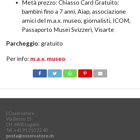
Metà prezzo: Chiasso Card Gratuito:
bambini fino a 7 anni, Aiap, associazione
amici del m.a.x. museo, giornalisti, ICOM,
Passaporto Musei Svizzeri, Visarte
Parcheggio
: gratuito
Per info:
m.a.x. museo
L'Osservatore
Via Besso 15
CH-6900 Lugano
Tel. +41 91 210 22 40
posta@osservatore.ch