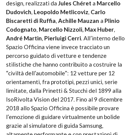
design, realizzati da
Jules Chéret
a
Marcello
Dudovich
,
Leopoldo Metlicoviz
,
Carlo
Biscaretti di Ruffia
,
Achille Mauzan
a
Plinio
Codognato
,
Marcello Nizzoli,
Max Huber
,
André Martin
,
Pierluigi Cerri
. All’interno dello
Spazio Officina viene invece tracciato un
percorso guidato di vetture e tendenze
stilistiche che hanno contribuito a costruire la
“civiltà dell’automobile”: 12 vetture per 12
orientamenti, fra prototipi, pezzi unici, serie
limitate, dalla Prinetti & Stucchi del 1899 alla
IsoRivolta Vision del 2017. Fino al 9 dicembre
2018 allo Spazio Officina è possibile provare
l’emozione di guidare virtualmente un bolide
grazie al simulatore di guida Samsung,
altamente performante e con prestazioni di