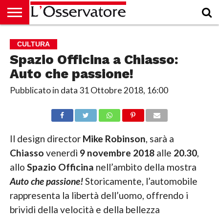
HOME
CULTURA
ECONOMIA
RUBRICHE
ARCHIVIO
PODCAST
ABBONAMENTO
CHI
ACCEDI
CULTURA
SIAMO
Spazio Officina a Chiasso:
Auto che passione!
Pubblicato in data
31 Ottobre 2018, 16:00
Il design director
Mike Robinson
, sarà a
Chiasso
venerdì
9 novembre 2018
alle
20.30
,
allo
Spazio Officina
nell’ambito della mostra
Auto che passione!
Storicamente, l’automobile
rappresenta la libertà dell’uomo, offrendo i
brividi della velocità e della bellezza