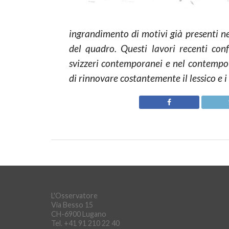
ingrandimento di motivi già presenti ne
del quadro. Questi lavori recenti con
svizzeri contemporanei e nel contempo i
di rinnovare costantemente il lessico e i
L'Osservatore
Via Besso 15
CH-6900 Lugano
Tel. +41 91 210 22 40