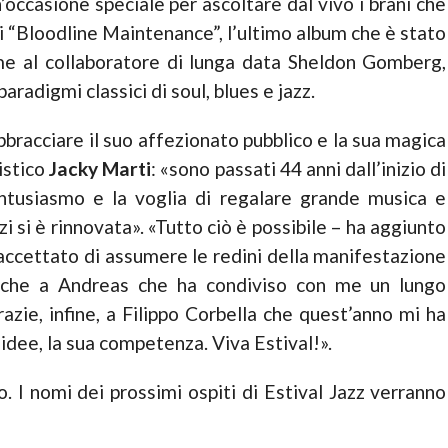
’occasione speciale per ascoltare dal vivo i brani che
di “Bloodline Maintenance”, l’ultimo album che è stato
me al collaboratore di lunga data Sheldon Gomberg,
paradigmi classici di soul, blues e jazz.
abbracciare il suo affezionato pubblico e la sua magica
istico
Jacky Marti
: «sono passati 44 anni dall’inizio di
ntusiasmo e la voglia di regalare grande musica e
i si è rinnovata». «Tutto ciò è possibile – ha aggiunto
 accettato di assumere le redini della manifestazione
anche a Andreas che ha condiviso con me un lungo
azie, infine, a Filippo Corbella che quest’anno mi ha
 idee, la sua competenza. Viva Estival!».
o. I nomi dei prossimi ospiti di Estival Jazz verranno