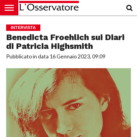
HOME
CULTURA
ECONOMIA
RUBRICHE
ARCHIVIO
PODCAST
ABBONAMENTO
CHI
ACCEDI
INTERVISTA
SIAMO
Benedicta Froehlich sui Diari
di Patricia Highsmith
Pubblicato in data
16 Gennaio 2023, 09:09