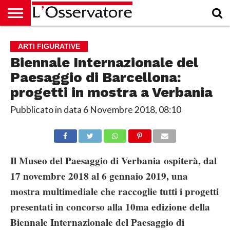
HOME
CULTURA
ECONOMIA
RUBRICHE
ARCHIVIO
PODCAST
ABBONAMENTO
CHI
ACCEDI
ARTI FIGURATIVE
SIAMO
Biennale Internazionale del
Paesaggio di Barcellona:
progetti in mostra a Verbania
Pubblicato in data
6 Novembre 2018, 08:10
Il Museo del Paesaggio di Verbania ospiterà, dal
17 novembre 2018 al 6 gennaio 2019, una
mostra multimediale che raccoglie tutti i progetti
presentati in concorso alla 10ma edizione della
Biennale Internazionale del Paesaggio di