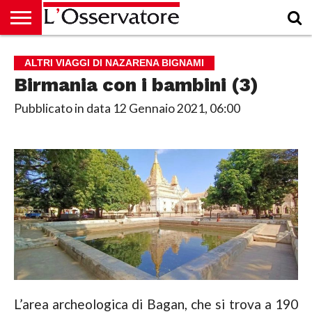
HOME
CULTURA
ECONOMIA
RUBRICHE
ARCHIVIO
PODCAST
ABBONAMENTO
CHI
ACCEDI
ALTRI VIAGGI DI NAZARENA BIGNAMI
SIAMO
Birmania con i bambini (3)
Pubblicato in data
12 Gennaio 2021, 06:00
L’area archeologica di Bagan, che si trova a 190