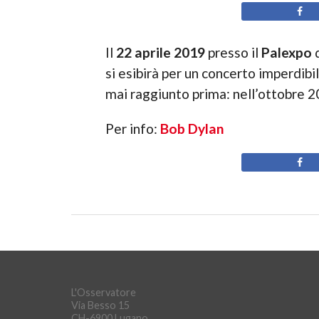
Il
22 aprile 2019
presso il
Palexpo
si esibirà per un concerto imperdib
mai raggiunto prima: nell’ottobre 2
Per info:
Bob Dylan
L'Osservatore
Via Besso 15
CH-6900 Lugano