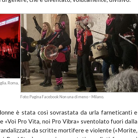
iglia. Roma,
Foto: Pagina Facebook Non una di meno – Milano.
onne è stata co­sì sovrastata da urla farneticanti e
e «Voi Pro Vita, noi Pro Vibra» svento­lato fuori dalla
andalizzata da scritte mortifere e violente («Morite,