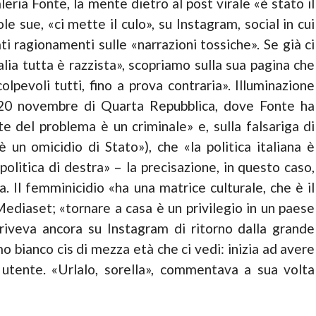
leria Fonte, la mente dietro al post virale «è stato il
e sue, «ci mette il culo», su Instagram, social in cui
 ragionamenti sulle «narrazioni tossiche». Se già ci
lia tutta è razzista», scopriamo sulla sua pagina che
lpevoli tutti, fino a prova contraria». Illuminazione
l 20 novembre di Quarta Repubblica, dove Fonte ha
te del proble­ma è un criminale» e, sulla falsariga di
 un omicidio di Stato»), che «la politica italiana è
politica di destra» – la precisazione, in questo caso,
 Il femminicidio «ha una matrice culturale, che è il
Mediaset; «tornare a casa è un privi­legio in un paese
riveva ancora su Instagram di ritorno dalla grande
bianco cis di mezza età che ci vedi: inizia ad avere
 utente. «Urlalo, sorella», commenta­va a sua volta