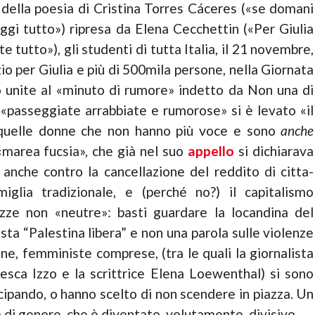
a della poesia di Cristina Torres Cáceres («se domani
uggi tutto») ripresa da Elena Cecchettin («Per Giulia
e tutto»), gli studenti di tutta Italia, il 21 novembre,
io per Giulia e più di 500mila persone, nella Giornata
o unite al «minuto di ru­more» indetto da Non una di
«passeggiate arrabbiate e rumorose» si è levato «il
 quelle donne che non hanno più voce e sono
anche
 «marea fucsia», che già nel suo
appello
si dichiarava
 anche contro la cancellazione del reddito di citta­
amiglia tradizionale, e (perché no?) il capitalismo
zze non «neutre»: basti guardare la locandi­na del
ta “Pa­lestina libera” e non una parola sulle violenze
e, femministe comprese, (tra le quali la giornalista
cesca Izzo e la scrittrice Elena Loewenthal) si sono
cipando, o hanno scelto di non scendere in piazza. Un
a di genere, che è diventato, volutamente, divisivo.