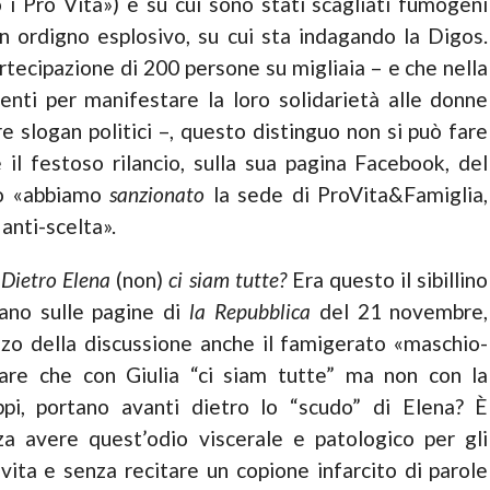
 i Pro Vita») e su cui sono stati scagliati fumogeni
un ordigno esplosivo, su cui sta inda­gando la Digos.
rte­cipazione di 200 persone su migliaia – e che nella
ti per manifesta­re la loro solidarietà alle donne
re slogan politici –, questo distinguo non si può fare
l fe­stoso rilancio, sulla sua pagina Facebook, del
to «abbiamo
sanzionato
la sede di ProVita&Famiglia,
nti­-scelta».
e
Dietro Elena
(non)
ci siam tutte?
Era questo il sibillino
zano sulle pagine di
la Repubbli­ca
del 21 novembre,
o della discussione anche il famigerato «maschio­-
ermare che con Giulia “ci siam tutte” ma non con la
pi, portano avanti dietro lo “scudo” di Ele­na? È
 avere que­st’odio viscerale e patologico per gli
vita e senza recitare un copione infarcito di parole