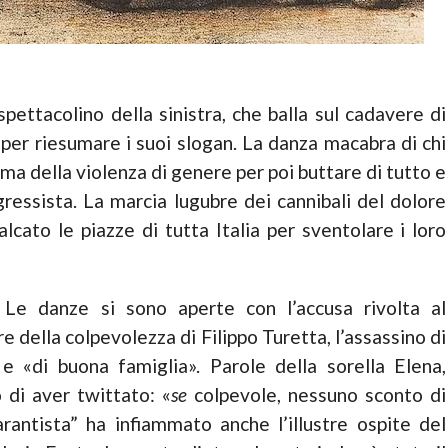
pettacoli­no della sinistra, che balla sul cadavere di
per rie­sumare i suoi slogan. La danza macabra di chi
ema della violenza di gene­re per poi buttare di tutto e
gressista. La marcia lugubre dei cannibali del dolore
cato le piazze di tutta Italia per sventolare i loro
 Le danze si sono aperte con l’accusa rivolta al
e della colpevolezza di Filippo Turetta, l’assassino di
 e «di buona famiglia». Parole della sorella Elena,
o di aver twittato: «
se
colpe­vole, nessuno sconto di
rantista” ha infiammato anche l’illustre ospite del