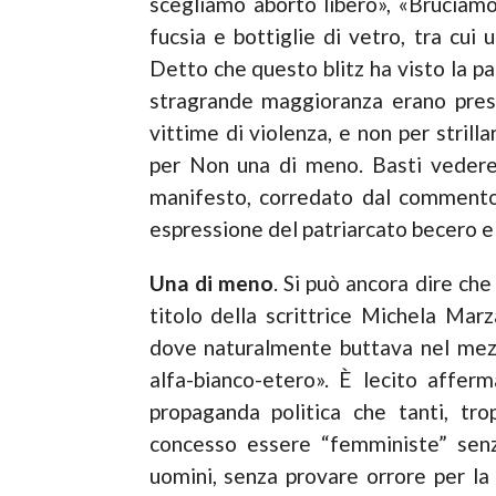
scegliamo aborto libero», «Bruciamo
fucsia e bottiglie di vetro, tra cui 
Detto che questo blitz ha visto la pa
stragrande maggioranza erano presen
vittime di violenza, e non per strilla
per Non una di meno. Basti vedere i
manife­sto, corredato dal commen
espressione del patriarcato becero e a
Una di meno
. Si può ancora dire ch
titolo della scrittrice Michela Mar
dove naturalmente buttava nel mezz
alfa-­bianco-­etero». È lecito aff
propaganda politica che tanti, trop
concesso essere “femministe” senza
uomini, senza provare orrore per la 