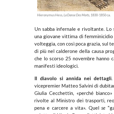
Hieronymus Hess,
La Danse Des Morts
, 1830­-1850 ca.
Un sabba infernale e rivoltante. Lo s
una giovane vittima di femminicidio 
volteggia, con così poca grazia, sul t
di più nel calderone della causa pro
che lo scorso 25 novembre hanno cal
manifesti ideologici.
Il diavolo si annida nei dettagli
.
vicepremier Matteo Salvi­ni di dubitar
Giulia Cecchettin, «perché bianco»
rivolte al Ministro dei trasporti, re
pena e carcere a vita». Quel
se
“ga