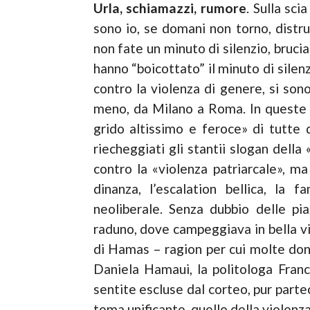
Urla, schiamazzi, rumore
. Sulla sci
sono io, se do­mani non torno, distr
non fate un minuto di silenzio, bruciat
hanno “boicottato” il minuto di silenz
contro la violenza di genere, si son
meno, da Milano a Ro­ma. In queste 
grido altissimo e feroce» di tutte
riecheggiati gli stantii slogan della
contro la «violenza patriarcale», ma
dinanza, l’escalation bellica, la f
neoliberale. Senza dubbio delle pia
raduno, dove campeggiava in bella vis
di Hamas – ragion per cui molte donn
Daniela Hamaui, la polito­loga Fran
sentite escluse dal corteo, pur parte
tema uni­ficante, quello della violenz