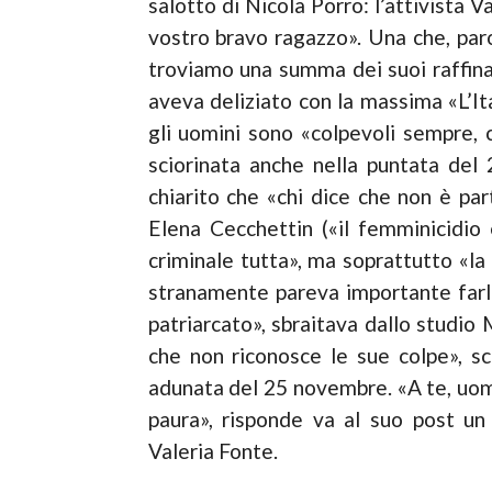
salotto di Nicola Porro: l’attivista Va
vostro bravo ragazzo». Una che, parol
troviamo una summa dei suoi raffinati
aveva deliziato con la massima «L’Ita
gli uomini sono «colpevoli sempre, co
sciorinata anche nella puntata de
chiarito che «chi dice che non è par
Elena Cecchettin («il femminicidio è
criminale tutta», ma soprattutto «la 
stranamente pareva importante farla.
patriarcato», sbrai­tava dallo studio 
che non riconosce le sue colpe», sc
adunata del 25 novembre. «A te, uomo 
paura», risponde­ va al suo post un
Valeria Fonte.