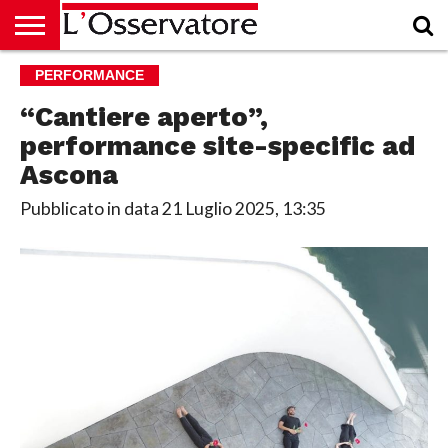
HOME
PERFORMANCE
CULTURA
ECONOMIA
RUBRICHE
ARCHIVIO
PODCAST
ABBONAMENTO
CHI
ACCEDI
SIAMO
“Cantiere aperto”,
performance site-specific ad
Ascona
Pubblicato in data
21 Luglio 2025, 13:35