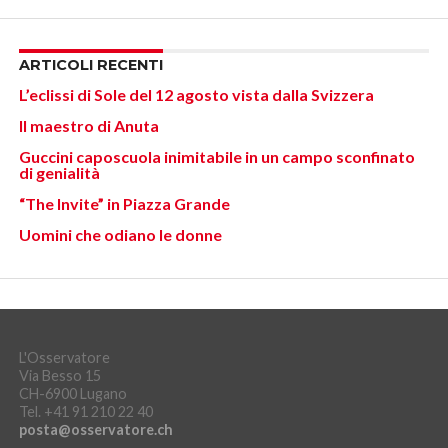
ARTICOLI RECENTI
L’eclissi di Sole del 12 agosto vista dalla Svizzera
Il maestro di Anuta
Guccini caposcuola inimitabile in un campo sconfinato
di genialità
“The Invite” in Piazza Grande
Uomini che odiano le donne
L'Osservatore
Via Besso 15
CH-6900 Lugano
Tel. +41 91 210 22 40
posta@osservatore.ch