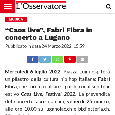
HOME
MUSICA
CULTURA
ECONOMIA
RUBRICHE
ARCHIVIO
PODCAST
ABBONAMENTO
CHI
ACCEDI
SIAMO
“Caos live”, Fabri Fibra in
concerto a Lugano
Pubblicato in data
24 Marzo 2022, 15:59
Mercoledì 6 luglio 2022
, Piazza Luini ospiterà
un pilastro della cultura hip hop italiana:
Fabri
Fibra
, che torna a calcare i palchi con il suo tour
estivo
Caos Live, Festival 2022
. La prevendita
del concerto apre domani,
venerdì 25 marzo
,
alle ore 10.00 su luganolac.ch e biglietteria.ch.