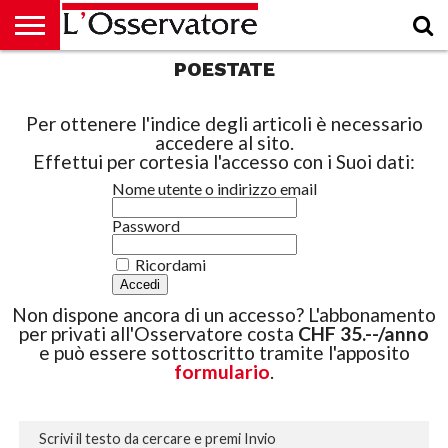
POESTATE
HOME
CULTURA
ECONOMIA
RUBRICHE
ARCHIVIO
PODCAST
ABBONAMENTO
CHI
ACCEDI
SIAMO
Per ottenere l'indice degli articoli è necessario
accedere al sito.
Effettui per cortesia l'accesso con i Suoi dati:
Nome utente o indirizzo email
Password
Ricordami
Non dispone ancora di un accesso? L'abbonamento
per privati all'Osservatore costa
CHF 35.--/anno
e può essere sottoscritto tramite l'apposito
formulario
.