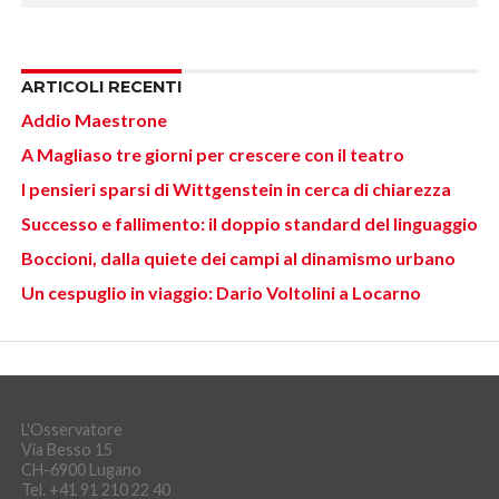
ARTICOLI RECENTI
Addio Maestrone
A Magliaso tre giorni per crescere con il teatro
I pensieri sparsi di Wittgenstein in cerca di chiarezza
Successo e fallimento: il doppio standard del linguaggio
Boccioni, dalla quiete dei campi al dinamismo urbano
Un cespuglio in viaggio: Dario Voltolini a Locarno
L'Osservatore
Via Besso 15
CH-6900 Lugano
Tel. +41 91 210 22 40