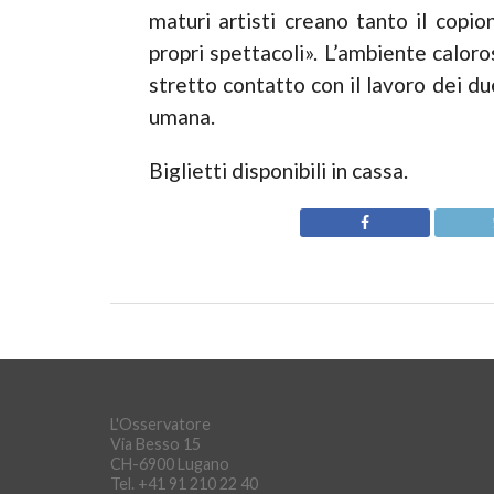
maturi artisti creano tanto il copio
propri spettacoli». L’ambiente caloro
stretto contatto con il lavoro dei du
umana.
Biglietti disponibili in cassa.
L'Osservatore
Via Besso 15
CH-6900 Lugano
Tel. +41 91 210 22 40