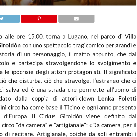
o
alle ore 15.00, torna a Lugano, nel parco di Villa
iroldòn
con uno spettacolo tragicomico per grandi e
storia di un personaggio, il matto appunto, che dal
acolo e partecipa stravolgendone lo svolgimento e
e ipocrisie degli attori protagonisti. Il significato
ciò che disturba, ciò che stravolge, l’estraneo che ci
 ci salva ed è una strada che permette all’uomo di
ato dalla coppia di attori-clown
Lenka Foletti
 mini circo ha come base il Ticino e ogni anno presenta
 d’Europa. Il Cirkus Giroldòn viene definito dal
irco “da camera” e “artigianale”: «Da camera, per il
 di recitare. Artigianale, poiché da soli entrambi i