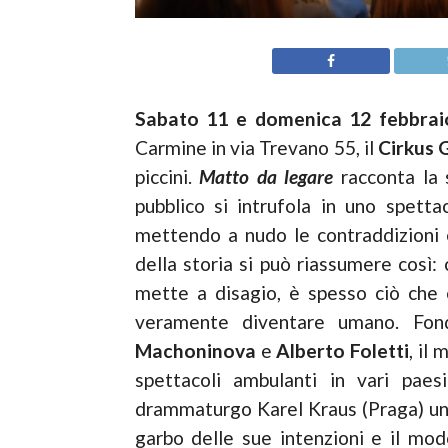
Sabato 11 e domenica 12 febbrai
Carmine in via Trevano 55, il
Cirkus G
piccini.
Matto da legare
racconta la 
pubblico si intrufola in uno spett
mettendo a nudo le contraddizioni e l
della storia si può riassumere così: 
mette a disagio, è spesso ciò che
veramente diventare umano. Fond
Machoninova
e
Alberto Foletti
, il
spettacoli ambulanti in vari paesi
drammaturgo Karel Kraus (Praga) un c
garbo delle sue intenzioni e il modo