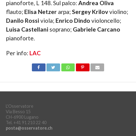
pianoforte, L 148. Sul palco:
Andrea Oliva
flauto;
Elisa Netzer
arpa;
Sergey Krilov
violino;
Danilo Rossi
viola;
Enrico Dindo
violoncello;
Luisa Castellani
soprano;
Gabriele Carcano
pianoforte.
Per info:
LAC
L'Osservatore
Via Besso 15
CH-6900 Lugano
Tel. +41 91 210 22 40
posta@osservatore.ch