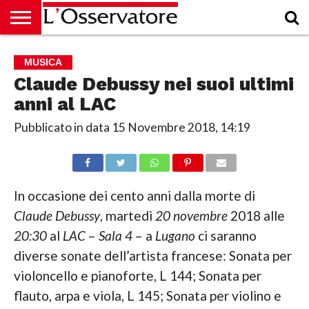
HOME
CULTURA
ECONOMIA
RUBRICHE
ARCHIVIO
PODCAST
ABBONAMENTO
CHI
ACCEDI
MUSICA
SIAMO
Claude Debussy nei suoi ultimi
anni al LAC
Pubblicato in data
15 Novembre 2018, 14:19
In occasione dei cento anni dalla morte di
Claude Debussy
, martedì
20 novembre
2018 alle
20:30
al
LAC
–
Sala 4
– a
Lugano
ci saranno
diverse sonate dell’artista francese: Sonata per
violoncello e pianoforte, L 144; Sonata per
flauto, arpa e viola, L 145; Sonata per violino e