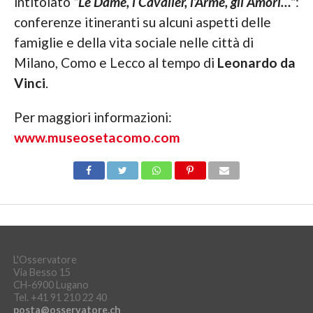
intitolato
“Le Dame, i Cavalier, l’Arme, gli Amori…”
:
conferenze itineranti su alcuni aspetti delle
famiglie e della vita sociale nelle città di
Milano, Como e Lecco al tempo di
Leonardo da
Vinci
.
Per maggiori informazioni:
www.museosetacomo.com
L'Osservatore
Via Besso 15
CH-6900 Lugano
Tel. +41 91 210 22 40
posta@osservatore.ch