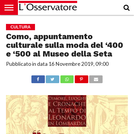
HOME
CULTURA
ECONOMIA
RUBRICHE
ARCHIVIO
PODCAST
ABBONAMENTO
CHI
ACCEDI
CULTURA
SIAMO
Como, appuntamento
culturale sulla moda del ‘400
e ‘500 al Museo della Seta
Pubblicato in data
16 Novembre 2019, 09:00