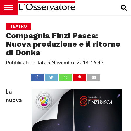
HOME
CULTURA
ECONOMIA
RUBRICHE
ARCHIVIO
PODCAST
ABBONAMENTO
CHI
ACCEDI
TEATRO
SIAMO
Compagnia Finzi Pasca:
Nuova produzione e il ritorno
di Donka
Pubblicato in data
5 Novembre 2018, 16:43
La
nuova