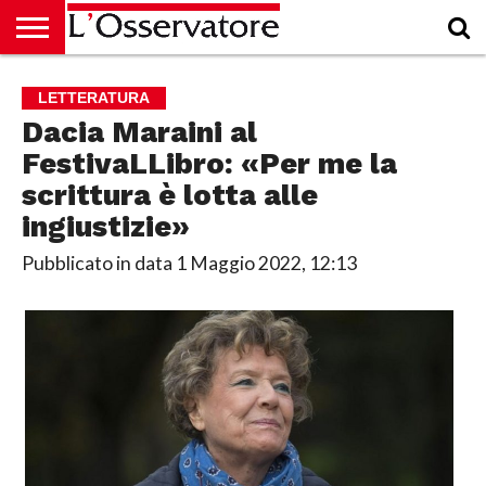
HOME
CULTURA
ECONOMIA
RUBRICHE
ARCHIVIO
PODCAST
ABBONAMENTO
CHI
ACCEDI
LETTERATURA
SIAMO
Dacia Maraini al
FestivaLLibro: «Per me la
scrittura è lotta alle
ingiustizie»
Pubblicato in data
1 Maggio 2022, 12:13