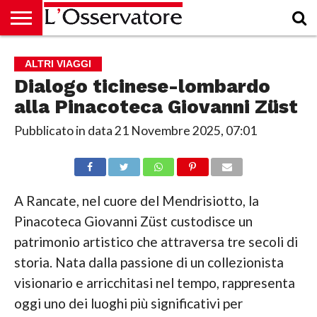
HOME
CULTURA
ECONOMIA
RUBRICHE
ARCHIVIO
PODCAST
ABBONAMENTO
CHI
ACCEDI
ALTRI VIAGGI
SIAMO
Dialogo ticinese-lombardo
alla Pinacoteca Giovanni Züst
Pubblicato in data
21 Novembre 2025, 07:01
A Rancate, nel cuore del Mendrisiotto, la
Pinacoteca Giovanni Züst custodisce un
patrimonio artistico che attraversa tre secoli di
storia. Nata dalla passione di un collezionista
visionario e arricchitasi nel tempo, rappresenta
oggi uno dei luoghi più significativi per