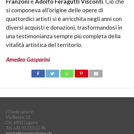
Franzoni
e
Adolfo Feragutti Visconti
. Ciò che
si componeva all’origine delle opere di
quattordici artisti si è arricchita negli anni con
diversi acquisti e donazioni, trasformandosi in
una testimonianza sempre più completa della
vitalità artistica del territorio.
Amedeo Gasparini
L'Osservatore
Via Besso 15
CH-6900 Lugano
Tel. +41 91 210 22 40
posta@osservatore.ch