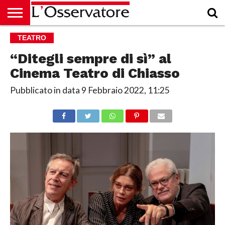
HOME
TEATRO
CULTURA
ECONOMIA
RUBRICHE
ARCHIVIO
PODCAST
ABBONAMENTO
CHI
ACCEDI
SIAMO
“Ditegli sempre di sì” al
Cinema Teatro di Chiasso
Pubblicato in data
9 Febbraio 2022, 11:25