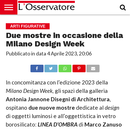
HOME
CULTURA
ECONOMIA
RUBRICHE
ARCHIVIO
PODCAST
ABBONAMENTO
CHI
ACCEDI
ARTI FIGURATIVE
SIAMO
Due mostre in occasione della
Milano Design Week
Pubblicato in data
4 Aprile 2023, 20:06
In concomitanza con l’edizione 2023 della
Milano Design Week
, gli spazi della galleria
Antonia Jannone Disegni di Architettura
,
ospitano
due nuove mostre
dedicate al
design
di oggetti luminosi e all’oggettistica in vetro
borosilicato:
LINEA D’OMBRA
di
Marco Zanuso