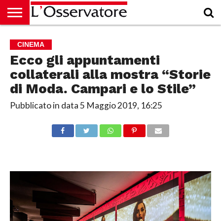
HOME
CULTURA
ECONOMIA
RUBRICHE
ARCHIVIO
PODCAST
ABBONAMENTO
CHI
ACCEDI
CINEMA
SIAMO
Ecco gli appuntamenti
collaterali alla mostra “Storie
di Moda. Campari e lo Stile”
Pubblicato in data
5 Maggio 2019, 16:25