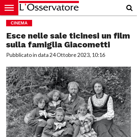
HOME
CINEMA
CULTURA
ECONOMIA
RUBRICHE
ARCHIVIO
PODCAST
ABBONAMENTO
CHI
ACCEDI
SIAMO
Esce nelle sale ticinesi un film
sulla famiglia Giacometti
Pubblicato in data
24 Ottobre 2023, 10:16