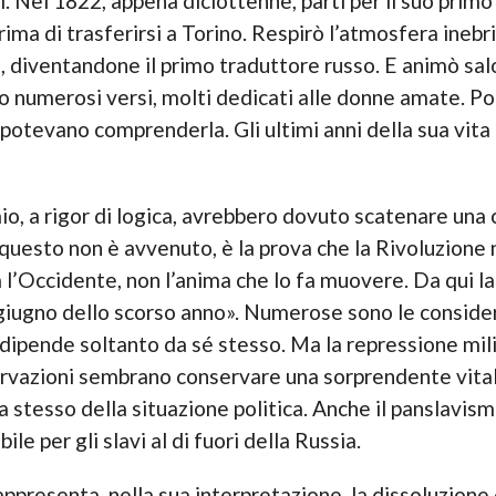
ri. Nel 1822, appena diciottenne, partì per il suo primo
prima di trasferirsi a Torino. Respirò l’atmosfera ine
e
, diventandone il primo traduttore russo. E animò salot
rono numerosi versi, molti dedicati alle donne amate. P
otevano comprenderla. Gli ultimi anni della sua vita f
io, a rigor di logica, avrebbero dovuto scatenare una 
questo non è avvenuto, è la prova che la Rivoluzione 
 l’Occidente, non l’anima che lo fa muovere. Da qui la
 giugno dello scorso anno». Numerose sono le conside
 dipende soltanto da sé stesso. Ma la repressione mili
ervazioni sembrano conservare una sorprendente vitali
ra stesso della situazione politica. Anche il panslavis
le per gli slavi al di fuori della Russia.
ppresenta, nella sua interpretazione, la dissoluzione 