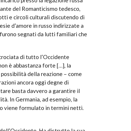
 incarico presso la legazione russa
briante del Romanticismo tedesco,
ti e circoli culturali discutendo di
oesie d’amore in russo indirizzate a
urono segnati da lutti familiari che
crociata di tutto l’Occidente
non è abbastanza forte […], la
 possibilità della reazione – come
razioni ancora oggi degne di
tare basta davvero a garantire il
tà. In Germania, ad esempio, la
mo viene formulato in termini netti.
dell’Occidente. Ha distrutto la sua