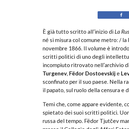
È già tutto scritto all’inizio di
La Rus
né si misura col comune metro: / la R
novembre 1866. Il volume è introd
scritti politici di uno degli intellet
incompiuto ritrovato nell’archivio
Turgenev
,
Fëdor Dostoevskij
e
Lev
sconfinato per il suo paese. Nella ra
il papato, sul ruolo della censura e d
Temi che, come appare evidente, con
spietato dei suoi scritti politici. U
russa del tempo. Fëdor Tjutčev man