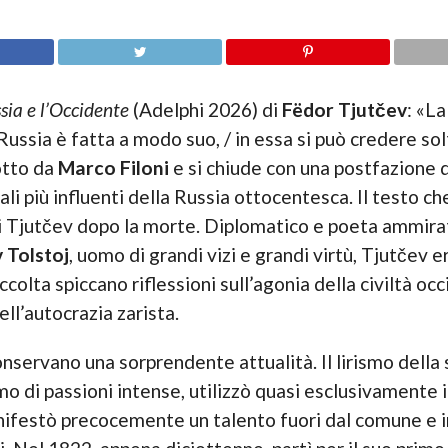
sia e l’Occidente
(Adelphi 2026) di
Fëdor Tjutčev
: «La
ussia è fatta a modo suo, / in essa si può credere solt
otto da
Marco Filoni
e si chiude con una postfazione 
tuali più influenti della Russia ottocentesca. Il testo ch
 di Tjutčev dopo la morte. Diplomatico e poeta ammir
 Tolstoj
, uomo di grandi vizi e grandi virtù, Tjutčev
ccolta spiccano riflessioni sull’agonia della civiltà o
ell’autocrazia zarista.
servano una sorprendente attualità. Il lirismo della 
omo di passioni intense, utilizzò quasi esclusivamente i
ifestò precocemente un talento fuori dal comune e in