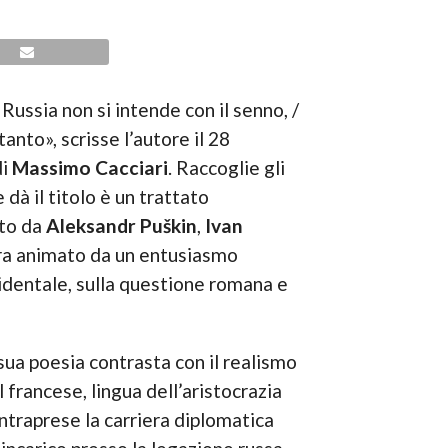
 Russia non si intende con il senno, /
anto», scrisse l’autore il 28
di
Massimo Cacciari
. Raccoglie gli
e dà il titolo è un trattato
ato da
Aleksandr Puškin
,
Ivan
 era animato da un entusiasmo
ccidentale, sulla questione romana e
sua poesia contrasta con il realismo
l francese, lingua dell’aristocrazia
traprese la carriera diplomatica