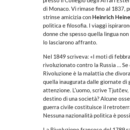
presso il Collegio degli Affari Este
di Monaco. Vi rimase fino al 1837, 
strinse amicizia con
Heinrich Hein
politica e filosofia. I viaggi ispira
donne che spesso quella lingua non p
lo lasciarono affranto.
Nel 1849 scriveva: «I moti di febbra
rivoluzionato contro la Russia … Se 
Rivoluzione è la malattia che divora
quella inaugurata dalle giornate di
attenzione. L’uomo, scrive Tjutčev,
destino di una società? Alcune oss
guerra civile costituisce il retroter
Nessuna nazionalità politica è possibi
La Rivoluzione francese del 1789 ra