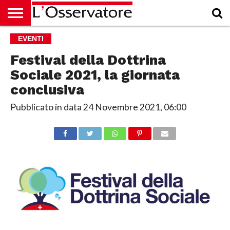
HOME
EVENTI
CULTURA
ECONOMIA
RUBRICHE
ARCHIVIO
PODCAST
ABBONAMENTO
CHI
ACCEDI
SIAMO
Festival della Dottrina
Sociale 2021, la giornata
conclusiva
Pubblicato in data
24 Novembre 2021, 06:00