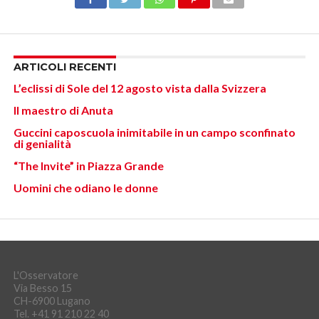
ARTICOLI RECENTI
L’eclissi di Sole del 12 agosto vista dalla Svizzera
Il maestro di Anuta
Guccini caposcuola inimitabile in un campo sconfinato
di genialità
“The Invite” in Piazza Grande
Uomini che odiano le donne
L'Osservatore
Via Besso 15
CH-6900 Lugano
Tel. +41 91 210 22 40