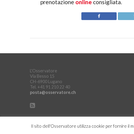
prenotazione
online
consigliata.
L'Osservatore
Via Besso 15
CH-6900 Lugano
Tel. +41 91 210 22 40
posta@osservatore.ch
Il sito dell'Osservatore utilizza cookie per fornire il 
Copyright © L'Osservatore