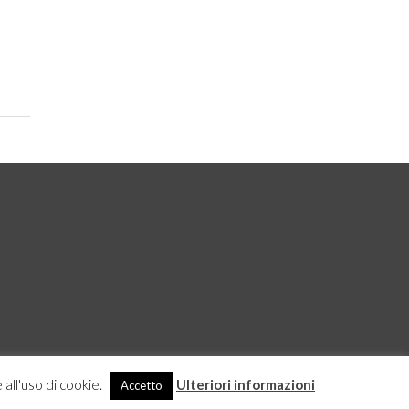
 all'uso di cookie.
Ulteriori informazioni
Accetto
DICHIARAZIONE SULLA PROTEZIONE DEI DATI
ACCEDI