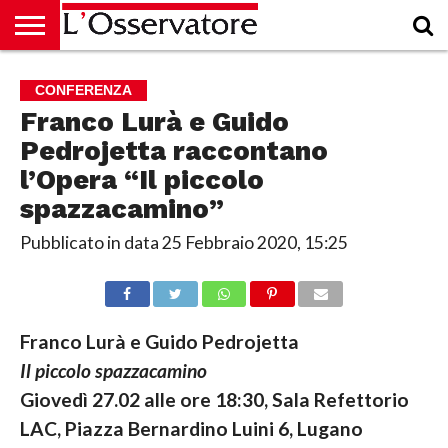
HOME
CULTURA
ECONOMIA
RUBRICHE
ARCHIVIO
PODCAST
ABBONAMENTO
CHI
ACCEDI
CONFERENZA
SIAMO
Franco Lurà e Guido
Pedrojetta raccontano
l’Opera “Il piccolo
spazzacamino”
Pubblicato in data
25 Febbraio 2020, 15:25
Franco Lurà e Guido Pedrojetta
Il piccolo spazzacamino
Giovedì 27.02 alle ore 18:30, Sala Refettorio
LAC, Piazza Bernardino Luini 6, Lugano