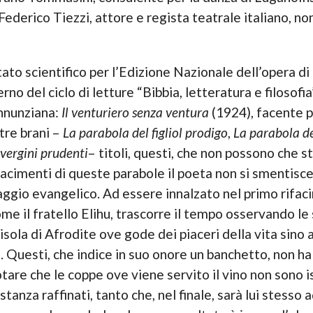
 Federico Tiezzi, attore e regista teatrale italiano,
tato scientifico per l’Edizione Nazionale dell’opera di
erno del ciclo di letture “Bibbia, letteratura e filosofi
annunziana:
Il venturiero senza ventura
(1924), facente 
 tre brani –
La parabola del figliol prodigo
,
La parabola de
 vergini prudenti
– titoli, questi, che non possono che 
ifacimenti di queste parabole il poeta non si smentis
io evangelico. Ad essere innalzato nel primo rifacime
me il fratello Elihu, trascorre il tempo osservando l
isola di Afrodite ove gode dei piaceri della vita sino a
e. Questi, che indice in suo onore un banchetto, non ha 
tare che le coppe ove viene servito il vino non sono is
tanza raffinati, tanto che, nel finale, sarà lui stesso