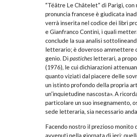
“Téâtre Le Châtelet” di Parigi, con 
pronuncia francese è giudicata inad
verrà inserita nel codice dei libri p
e Gianfranco Contini, i quali metter
conclude la sua analisi sottolinean
letterario; è doveroso ammettere ch
genio. Di
pastiches
letterari, a prop
(1976), le cui dichiarazioni attenuan
quanto viziati dal piacere delle so
un istinto profondo della propria art
un’inquietudine nascosta». A ricord
particolare un suo insegnamento, oss
sede letteraria, sia necessario and
Facendo nostro il prezioso monito d
avvenuti nella giornata di ieri: quel