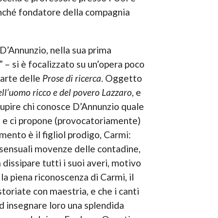
 nonché fondatore della compagnia
 D’Annunzio, nella sua prima
a” – si è focalizzato su un’opera poco
parte delle
Prose di ricerca
. Oggetto
ll’uomo ricco e del povero Lazzaro
, e
stupire chi conosce D’Annunzio quale
ce e ci propone (provocatoriamente)
nto è il figliol prodigo, Carmi:
e sensuali movenze delle contadine,
 dissipare tutti i suoi averi, motivo
la piena riconoscenza di Carmi, il
toriate con maestria, e che i canti
 ad insegnare loro una splendida