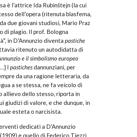
 è l’attrice Ida Rubinštejn (la cui
tesso dell’opera (ritenuta blasfema,
o da due giovani studiosi, Mario Praz
 di plagio. Il prof. Bologna
à”, in D’Annunzio diventa
pastiche
ttavia ritenuto un autodidatta di
Annunzio e il simbolismo europeo
[…] I
pastiches
dannunziani, per
empre da una ragione letteraria, da
egua a se stessa, ne fa veicolo di
 allievo dello stesso, riporta in
i giudizi di valore, e che dunque, in
uale esteta o narcisista.
terventi dedicati a D’Annunzio
(1909) e quello di Federico Tiezzi,