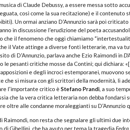
musica di Claude Debussy, a essere messa sotto accusa
eguata, così come la sua recitazione) e il contenuto s
roibiti). Un ormai anziano D’Annunzio sarà poi criticat
anno in discussione l’erudizione del poeta accusandolo
do che il fenomeno che oggi chiamiamo “intertestualit
e il Vate attinge a diverse fonti letterarie, ma va tu
osito di D’Annunzio, parlava anche Ezio Raimondi in
D’
o le pesanti critiche mosse da Contini; qui dichiara: «
vrapposizioni e degli incroci estemporanei, muovono s
e che si misura con gli scrittori della modernità, li ad
are l’importante critico è
Stefano Prandi
, a suo tempo
ia che la vera critica letteraria non debba fondarsi su
are oltre alle condanne moraleggianti su D’Annunzio q
i Raimondi, non resta che segnalare gli ultimi due in
lo di Gibellini, che ha avuto per tema la tragedia
Fedra