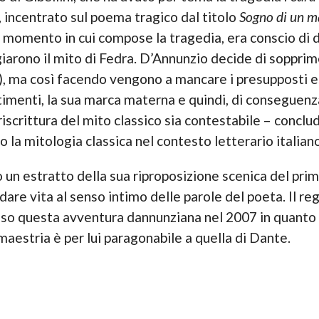
 incentrato sul poema tragico dal titolo
Sogno di un m
el momento in cui compose la tragedia, era conscio di 
arono il mito di Fedra. D’Annunzio decide di sopprim
to), ma così facendo vengono a mancare i presupposti e
ntimenti, la sua marca materna e quindi, di conseguenza
riscrittura del mito classico sia contestabile – conclu
to la mitologia classica nel contesto letterario italiano
o un estratto della sua riproposizione scenica del pr
 dare vita al senso intimo delle parole del poeta. Il re
reso questa avventura dannunziana nel 2007 in quanto a
 maestria è per lui paragonabile a quella di Dante.