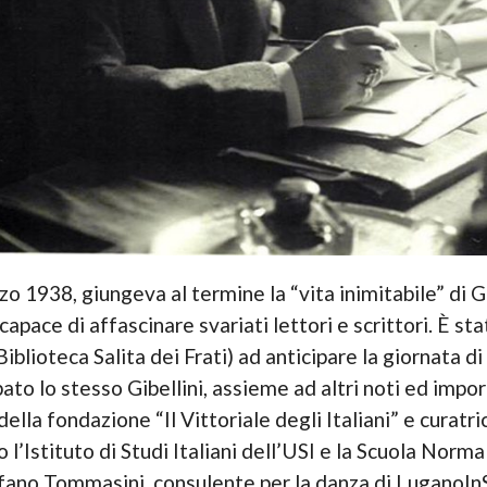
zo 1938, giungeva al termine la “vita inimitabile” di
pace di affascinare svariati lettori e scrittori. È sta
iblioteca Salita dei Frati) ad anticipare la giornata d
pato lo stesso Gibellini, assieme ad altri noti ed import
lla fondazione “Il Vittoriale degli Italiani” e curatri
’Istituto di Studi Italiani dell’USI e la Scuola Norma
efano Tommasini, consulente per la danza di LuganoIn