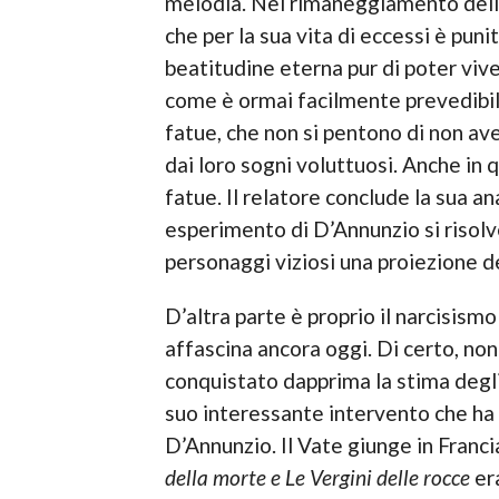
melodia. Nel rimaneggiamento della
che per la sua vita di eccessi è puni
beatitudine eterna pur di poter vivere
come è ormai facilmente prevedibil
fatue, che non si pentono di non av
dai loro sogni voluttuosi. Anche in
fatue. Il relatore conclude la sua an
esperimento di D’Annunzio si risolve
personaggi viziosi una proiezione d
D’altra parte è proprio il narcisism
affascina ancora oggi. Di certo, non
conquistato dapprima la stima degli 
suo interessante intervento che ha 
D’Annunzio. Il Vate giunge in Franc
della morte e Le Vergini delle rocce
er