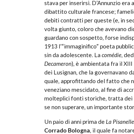
stava per inserirsi. D’Annunzio era
dibattito culturale francese; famelic
debiti contratti per queste (e, in s
volta giunto, coloro che avevano dic
guardano con sospetto, forse indispe
1913 l’“immaginifico” poeta pubbli
sin da adolescente. La
comédie
, ded
Decameron
), è ambientata fra il XII
dei Lusignan, che la governavano da 
quale, approfittando del fatto che n
veneziano mescidato, al fine di accr
molteplici fonti storiche, tratta dei
se non superare, un importante stor
Un paio di anni prima de
La Pisanelle
Corrado Bologna
, il quale fa not