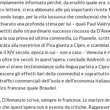
 ampiamente informato perché, da erudito quale era, s
o lettore, si era abbonato alle più importanti riviste 
econdo luogo, per la vita lussuosa che conduceva) che 
hiarato una profonda stima per lui – quali Paul Valér
ttiti dallo straordinario successo riscosso da D’Annu
ca la sua prima ed ultima commedia
,
La Pisanelle
, scri
icata alla meretrice di Pisa giunta a Cipro, e scambia
I e il XIV secolo, epoca in cui – non a caso – Venezia è 
oltre tre secoli. In quest’opera, conclude Andreoli, si
on vi erano testimonianze sulla lingua parlata a Cipro
escere gli effetti ilari della commedia) e soprattutto
 traffici commerciali dell’isola e dell’economia italian
ico francese quale Braudel.
, D’Annunzio scrive, sempre in francese,
Le martyre de
are che quest’opera non è esente da critiche. Rappresen