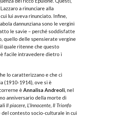
uenza del ricco Epulone. Questi,
 Lazzaro a rinunciare alla
cui lui aveva rinunciato. Infine,
abola dannunziana sono le vergini
atto le savie – perché soddisfatte
o, quello delle spensierate vergine
 il quale ritenne che questo
è facile intravedere dietro i
he lo caratterizzano e che ci
ia (1910-1914), ove si è
scorrerne è
Annalisa Andreoli
, nel
mo anniversario della morte di
ali
Il piacere
,
L’Innocente
,
Il Trionfo
del contesto socio-culturale in cui