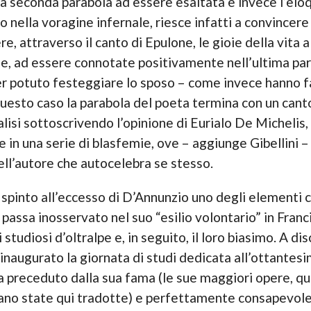
 seconda parabola ad essere esaltata è invece l’eloq
to nella voragine infernale, riesce infatti a convincere
, attraverso il canto di Epulone, le gioie della vita a 
e, ad essere connotate positivamente nell’ultima par
er potuto festeggiare lo sposo – come invece hanno f
 questo caso la parabola del poeta termina con un cant
alisi sottoscrivendo l’opinione di Eurialo De Michelis,
 in una serie di blasfemie, ove – aggiunge Gibellini – 
ell’autore che autocelebra se stesso.
o spinto all’eccesso di D’Annunzio uno degli elementi c
 passa inosservato nel suo “esilio volontario” in Franc
studiosi d’oltralpe e, in seguito, il loro biasimo. A di
inaugurato la giornata di studi dedicata all’ottantesi
ia preceduto dalla sua fama (le sue maggiori opere, qu
ano state qui tradotte) e perfettamente consapevole 