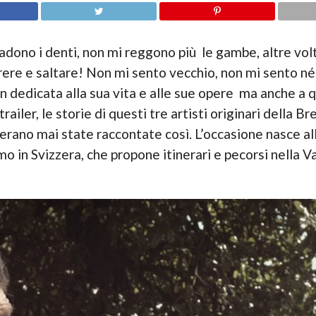
cadono i denti, non mi reggono più le gambe, altre v
rrere e saltare! Non mi sento vecchio, non mi sento n
 dedicata alla sua vita e alle sue opere ma anche a q
ailer, le storie di questi tre artisti originari della B
n erano mai state raccontate così. L’occasione nasce a
imo in Svizzera, che propone itinerari e pecorsi nella V